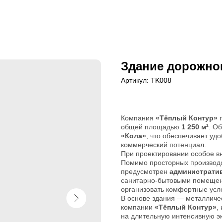
Здание дорожног
Артикул:
TK008
Компания
«Тёплый Контур»
п
общей площадью
1 250 м²
. О
«Кола»
, что обеспечивает уд
коммерческий потенциал.
При проектировании особое в
Помимо просторных производ
предусмотрен
администрати
санитарно-бытовыми помещени
организовать комфортные усл
В основе здания — металличес
компании
«Тёплый Контур»
,
на длительную интенсивную э