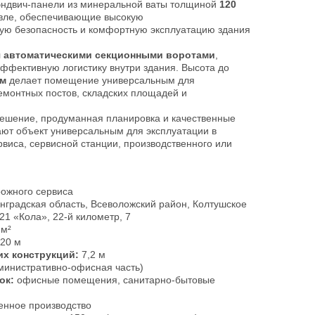
эндвич-панели из минеральной ваты толщиной
120
вле, обеспечивающие высокую
ую безопасность и комфортную эксплуатацию здания
 автоматическими секционными воротами
,
ффективную логистику внутри здания. Высота до
 м
делает помещение универсальным для
емонтных постов, складских площадей и
ешение, продуманная планировка и качественные
ют объект универсальным для эксплуатации в
рвиса, сервисной станции, производственного или
ожного сервиса
градская область, Всеволожский район, Колтушское
21 «Кола», 22-й километр, 7
 м²
 20 м
их конструкций:
7,2 м
министративно-офисная часть)
ок:
офисные помещения, санитарно-бытовые
енное производство