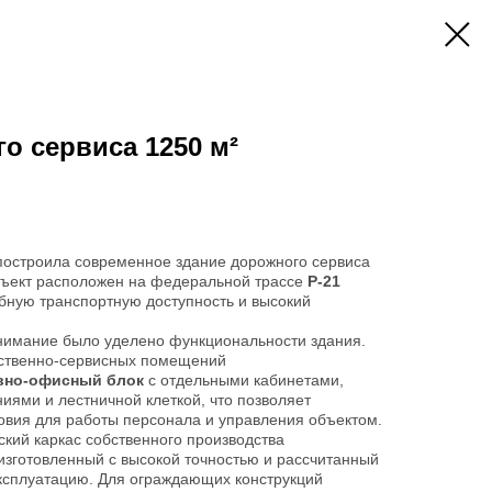
о сервиса 1250 м²
остроила современное здание дорожного сервиса
бъект расположен на федеральной трассе
Р-21
обную транспортную доступность и высокий
нимание было уделено функциональности здания.
ственно-сервисных помещений
вно-офисный блок
с отдельными кабинетами,
ями и лестничной клеткой, что позволяет
овия для работы персонала и управления объектом.
кий каркас собственного производства
 изготовленный с высокой точностью и рассчитанный
ксплуатацию. Для ограждающих конструкций