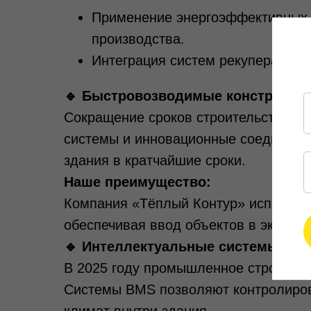
Применение энергоэффективных 
производства.
Интеграция систем рекуперации 
🔹 Быстровозводимые конструкци
Сокращение сроков строительства ос
системы и инновационные соедините
здания в кратчайшие сроки.
Наше преимущество:
Компания «Тёплый Контур» используе
обеспечивая ввод объектов в эксплуа
🔹 Интеллектуальные системы упр
В 2025 году промышленное строитель
Системы BMS позволяют контролирова