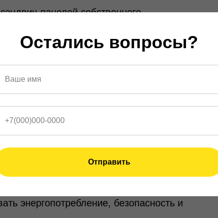
сэндвич-панелей собственного
Остались вопросы?
тепла и солнечных панелей.
и
таётся приоритетом. Лёгкие модульные
льные технологии позволяют собирать
т технологии модульного строительства,
тацию без потери качества.
Отправить
авления зданиями (BMS)
ство невозможно без умных технологий.
ть энергопотребление, безопасность и