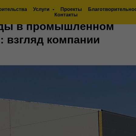
оительства
Услуги
Проекты
Благотворительно
Контакты
ды в промышленном
: взгляд компании