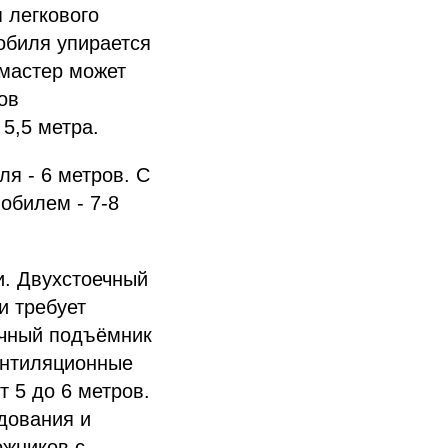
 легкового
обиля упирается
 мастер может
ов
5,5 метра.
я - 6 метров. С
обилем - 7-8
и. Двухстоечный
и требует
ечный подъёмник
вентиляционные
 5 до 6 метров.
дования и
ожников с