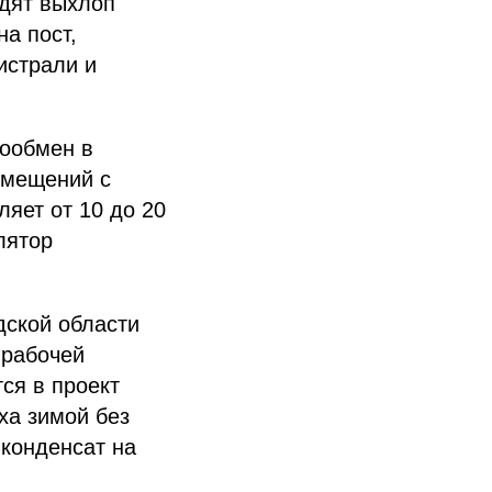
одят выхлоп
а пост,
истрали и
ообмен в
омещений с
яет от 10 до 20
лятор
дской области
 рабочей
ся в проект
ха зимой без
 конденсат на