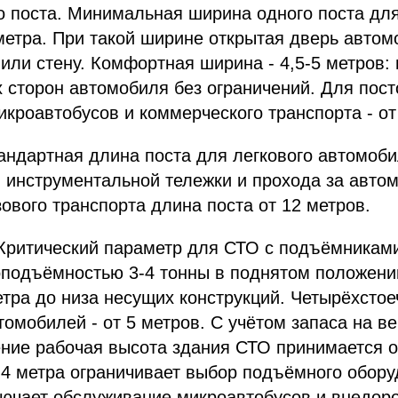
 поста. Минимальная ширина одного поста для
метра. При такой ширине открытая дверь автом
 или стену. Комфортная ширина - 4,5-5 метров:
х сторон автомобиля без ограничений. Для пост
кроавтобусов и коммерческого транспорта - от 
андартная длина поста для легкового автомобил
 инструментальной тележки и прохода за автом
зового транспорта длина поста от 12 метров.
 Критический параметр для СТО с подъёмникам
оподъёмностью 3-4 тонны в поднятом положени
етра до низа несущих конструкций. Четырёхсто
томобилей - от 5 метров. С учётом запаса на 
ние рабочая высота здания СТО принимается от
4 метра ограничивает выбор подъёмного обору
лючает обслуживание микроавтобусов и внедор