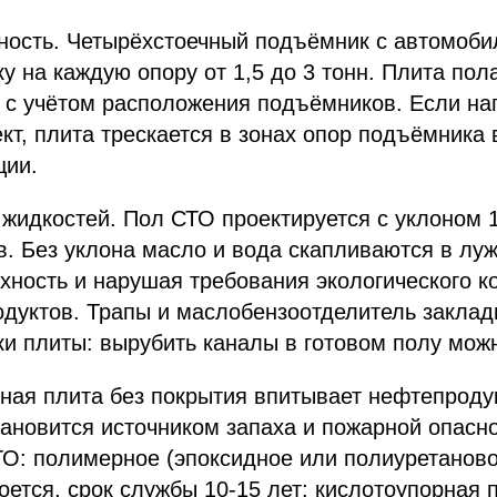
ность. Четырёхстоечный подъёмник с автомоби
ку на каждую опору от 1,5 до 3 тонн. Плита пол
и с учётом расположения подъёмников. Если наг
кт, плита трескается в зонах опор подъёмника
ции.
 жидкостей. Пол СТО проектируется с уклоном 
. Без уклона масло и вода скапливаются в луж
хность и нарушая требования экологического к
одуктов. Трапы и маслобензоотделитель закла
ки плиты: вырубить каналы в готовом полу можн
ная плита без покрытия впитывает нефтепроду
тановится источником запаха и пожарной опасн
О: полимерное (эпоксидное или полиуретаново
моется, срок службы 10-15 лет; кислотоупорная 