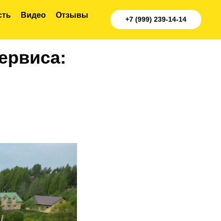
сть
Видео
Отзывы
+7 (999) 239-14-14
ервиса: