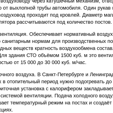
 воздуховоду через катушечный механизм, отв
 от выхлопной трубы автомобиля. Один рукав н
оздуховод проходит под кровлей. Диаметр маг
ятора рассчитываются под количество постов.
ентиляция. Обеспечивает нормативный воздух
по санитарным нормам для производственных п
ных веществ кратность воздухообмена составл
Для здания СТО объёмом 1500 куб. м это венти
стью от 15 000 до 30 000 куб. м/час.
чного воздуха. В Санкт-Петербурге и Ленингра
 в отопительный период нужно подогревать до
иточная установка с калорифером закладывает
системой вентиляции. Подача холодного возду
ает температурный режим на постах и создаёт
циях.