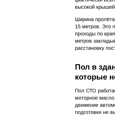
высокой крышей
Ширина пролёта.
15 метров. Это 
проходы по края
метров закладыв
расстановку пос
Пол в зда
которые н
Пол СТО работае
моторное масло,
движение автомо
подготовки не в