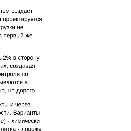
лем создаёт
а проектируется
рузки не
 в первый же
1-2% в сторону
ах, создавая
онтроля по
дываются в
о, но дорого.
кты и через
ости. Варианты
е) - химически
плитка - дороже