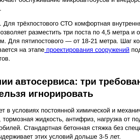
.
 Для трёхпостового СТО комфортная внутрення
позволяет разместить три поста по 4,5 метра и 
м. Для пятипостового — от 18-21 метра. Шаг ко
ается на этапе
проектирования сооружений
под
тов.
нии автосервиса: три требова
ельзя игнорировать
т в условиях постоянной химической и механич
 тормозная жидкость, антифриз, нагрузка от п
билей. Стандартная бетонная стяжка без спец
ыдерживает этих условий дольше 3-5 лет.