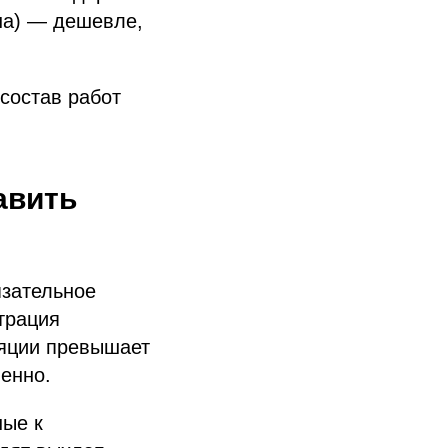
она) — дешевле,
 состав работ
авить
язательное
трация
ляции превышает
енно.
ные к