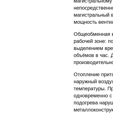
магистральному
непосредственно
магистральный в
мощность вентил
Общеобменная в
рабочей зоне: 
выделением вред
объёмов в час. 
производительно
Отопление прито
наружный воздух
температуры. Пр
одновременно с 
подогрева наруш
металлоконструк