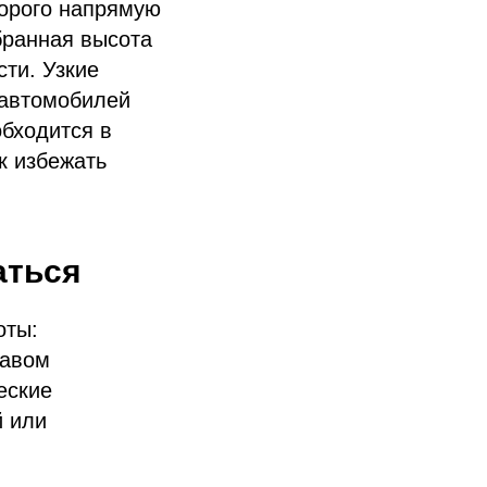
торого напрямую
бранная высота
ти. Узкие
 автомобилей
обходится в
к избежать
аться
оты:
тавом
еские
й или