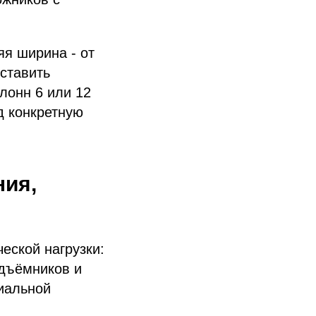
я ширина - от
оставить
лонн 6 или 12
 конкретную
ния,
еской нагрузки:
одъёмников и
иальной