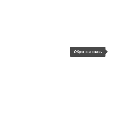
Обратная связь
ЗАДАТЬ ВОПРОС
ООО «Тёплый Контур»
ИНН
7805774440