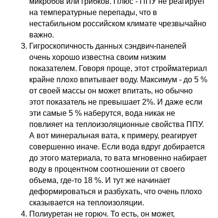
микробов или грибков. Плюс - ППУ не реагирует
на температурные перепады, что в
нестабильном российском климате чрезвычайно
важно.
Гигроскопичность данных сэндвич-панелей
очень хорошо известна своим низким
показателем. Говоря проще, этот стройматериал
крайне плохо впитывает воду. Максимум - до 5 %
от своей массы он может впитать, но обычно
этот показатель не превышает 2%. И даже если
эти самые 5 % наберутся, вода никак не
повлияет на теплоизоляционные свойства ППУ.
А вот минеральная вата, к примеру, реагирует
совершенно иначе. Если вода вдруг добирается
до этого материала, то вата мгновенно набирает
воду в процентном соотношении от своего
объема, где-то 18 %. И тут же начинает
деформироваться и разбухать, что очень плохо
сказывается на теплоизоляции.
Полиуретан не горюч. То есть, он может,