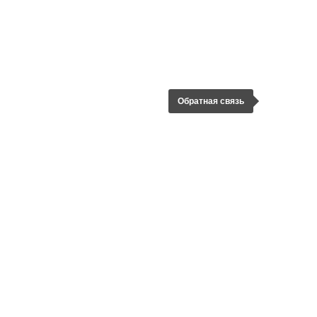
Обратная связь
ЗАДАТЬ ВОПРОС
ООО «Тёплый Контур»
ИНН
7805774440
КПП 780501001