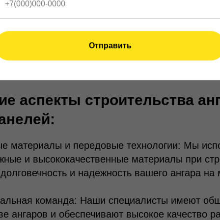
т более стабильные условия для строительства
идки и акции: Весна часто сопровождается се
ными предложениями со стороны поставщиков 
Отправить
, что позволяет вам сэкономить на строительст
полнительные бонусы или услуги.
ие аспекты строительства ан
анелей:
е материалы и передовые технологии: Мы исп
ные и высококачественные материалы при стро
 долговечность и надежность вашего ангара на 
альная команда: Наши специалисты имеют обш
ве ангаров и обеспечивают высокое качество р