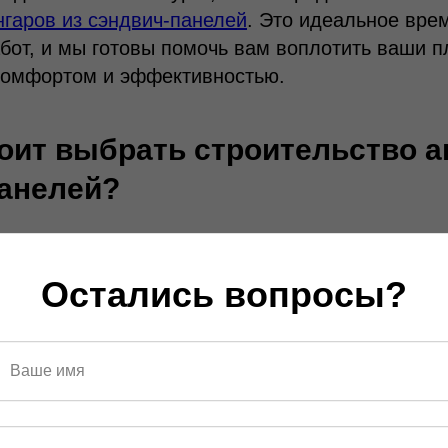
нгаров из сэндвич-панелей
. Это идеальное вре
бот, и мы готовы помочь вам воплотить ваши п
омфортом и эффективностью.
оит выбрать строительство а
анелей?
емени и ресурсов: Весенний период благоприя
ва, поскольку позволяет использовать мягкую п
Остались вопросы?
ду для более быстрой укладки фундамента и 
. Это позволяет сократить общее время строите
ваши ресурсы.
а сезонного выбора: Весенний период характе
жностью воздуха и более мягкими температура
т более эффективной установке сэндвич-панел