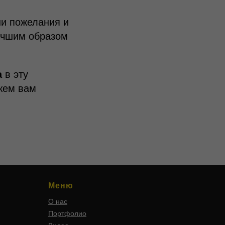
и пожелания и
учшим образом
а
в эту
жем вам
Меню
О нас
Портфолио