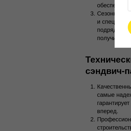
обеспечивае
Сезонные ск
и специаль
подрядчиков
получить до
Техническ
сэндвич-п
Качественны
самые надеж
гарантирует
вперед.
Профессион
строительст