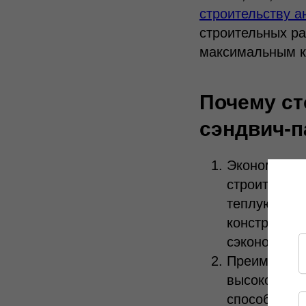
строительству а
строительных ра
максимальным к
Почему ст
сэндвич-п
Экономия вр
строительст
теплую пого
конструкций
сэкономить 
Преимуществ
высокой вла
способствуе