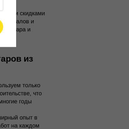
.
зонными скидками
материалов и
ве ангара и
гаров из
ользуем только
ительстве, что
многие годы
ирный опыт в
абот на каждом