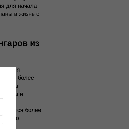
мя для начала
ланы в жизнь с
нгаров из
тен для
очву и более
монтажа
льства и
ризуется более
ми, что
ей и