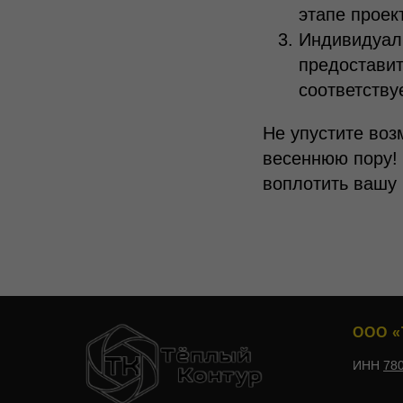
этапе проек
Индивидуал
предостави
соответству
Не упустите воз
весеннюю пору! 
воплотить вашу 
ООО «
ИНН
78