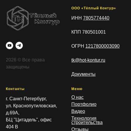
ООО «Тёплый Контур»
ИНН
7805774440
КПП 780501001
ОГРН
1217800003090
2026 © Все права
tk@hot-kontur.ru
защищены
Документы
Контакты
Меню
О нас
г. Санкт-Петербург,
Портфолио
ул. Краснопутиловская,
Видео
д.69А,
Технология
БЦ "Цитадель", офис
строительства
404 В
Отзывы