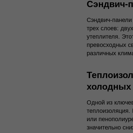
Сэндвич-п
Сэндвич-панели 
трех слоев: дву
утеплителя. Это
превосходных с
различных клима
Теплоизол
холодных 
Одной из ключев
теплоизоляция. 
или пенополиур
значительно сни