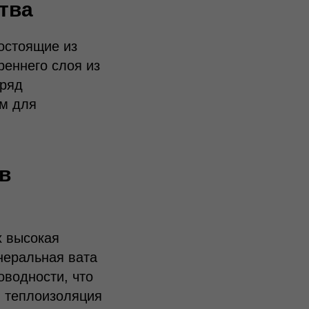
тва
остоящие из
реннего слоя из
 ряд
ем для
в
х высокая
неральная вата
водности, что
я теплоизоляция