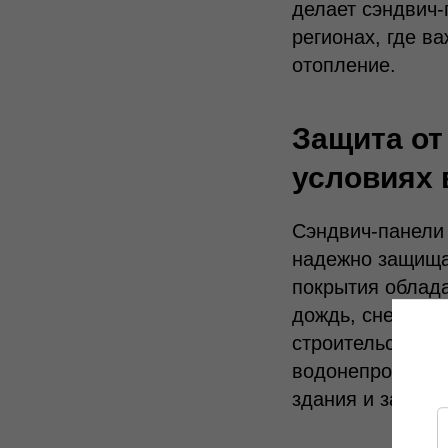
делает сэндвич
регионах, где в
отопление.
Защита от
условиях 
Сэндвич-панели
надежно защища
покрытия облада
дождь, снег и с
строительства в
водонепроницае
здания и защити