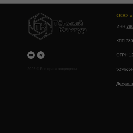
ООО «
ИНН
78
КПП 780
ОГРН
1
tk@hot-k
2026 © Все права защищены
Докумен