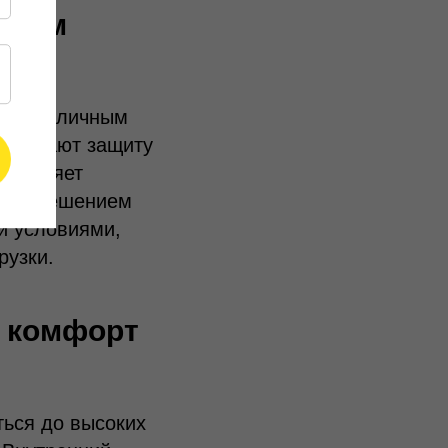
ьным
ю к различным
печивают защиту
добавляет
жным решением
и условиями,
рузки.
: комфорт
ться до высоких