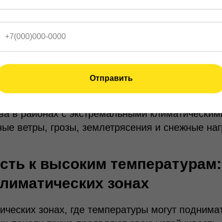
 и устойчивость к экстремал
 обладают высокой прочностью и устойчивость
кам. Их металлические внешние покрытия обес
Отправить
 повреждений, а внутренний слой утеплителя 
конструкции. Это делает сэндвич-панели наде
ва в районах с экстремальными климатическим
ные ветры, грозы, землетрясения и снежные наг
сть к высоким температурам
климатических зонах
ических зонах, где температуры могут поднима