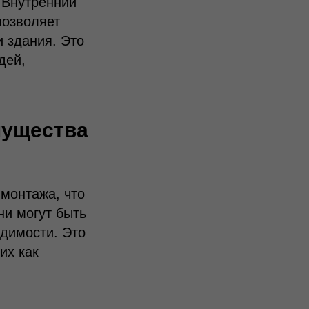
 Внутренний
позволяет
и здания. Это
дей,
мущества
монтажа, что
и могут быть
одимости. Это
ких как