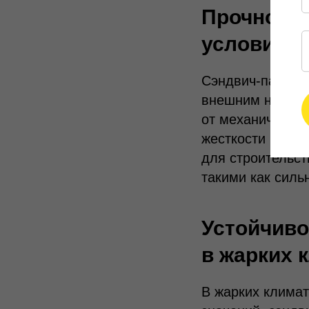
Прочность
условиям
Сэндвич-панели
внешним нагруз
от механических
жесткости всей 
для строительст
такими как силь
Устойчиво
в жарких 
В жарких климат