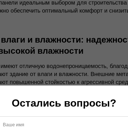
-панели идеальным выбором для строительства
ажно обеспечить оптимальный комфорт и снизит
 влаги и влажности: надежнос
высокой влажности
 имеют отличную водонепроницаемость, благод
ют здание от влаги и влажности. Внешние мет
ют повышенной стойкостью к агрессивной среде
оль, что делает сэндвич-панели идеальным реш
 прибрежных и влажных районах. Благодаря вы
Остались вопросы?
мости сэндвич-панелей, можно обеспечить дол
ть его от повреждений, связанных с влажность