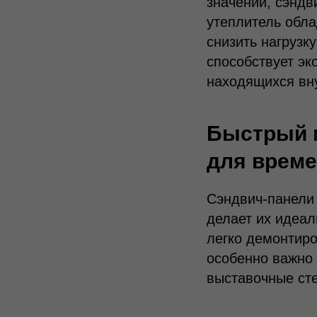
значений, сэндв
утеплитель обла
снизить нагрузк
способствует э
находящихся вн
Быстрый 
для врем
Сэндвич-панели 
делает их идеа
легко демонтиро
особенно важно
выставочные ст