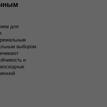
ичным
нием для
я
стремальным
еальным выбором
печивают
ойчивость и
евосходные
менной