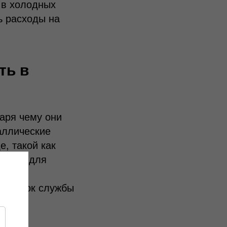
 в холодных
ь расходы на
ть в
аря чему они
аллические
, такой как
ением для
сокой
гий срок службы
ю.