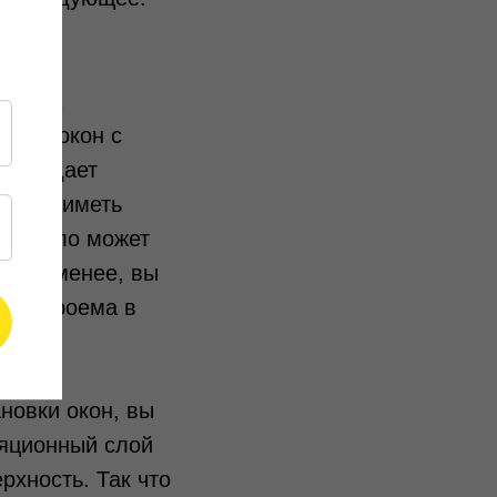
ние на
овки окон с
егда дает
могут иметь
ах тепло может
ем не менее, вы
х от проема в
новки окон, вы
ляционный слой
рхность. Так что