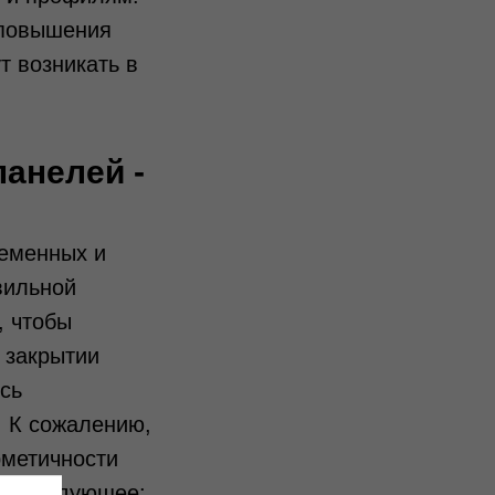
 повышения
т возникать в
панелей -
ременных и
вильной
, чтобы
 закрытии
сь
. К сожалению,
рметичности
ть следующее: