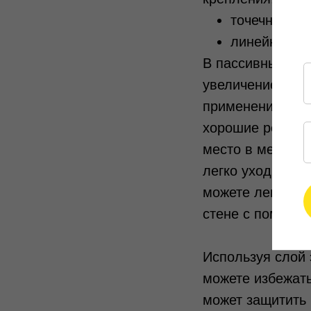
точечные те
линейные т
В пассивных дом
увеличение расх
применением мо
хорошие результ
место в местах,
легко уходить, 
можете легко из
стене с помощью
Используя слой 
можете избежать
может защитить 