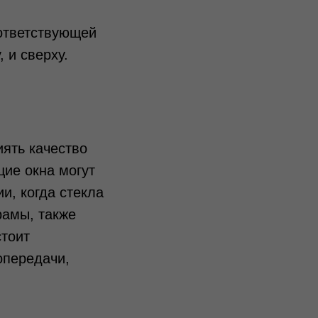
оответствующей
 и сверху.
ять качество
ие окна могут
и, когда стекла
рамы, также
стоит
опередачи,