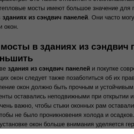
 тепловые мосты имеют большое значение для
в
зданиях из сэндвич панелей
. Они часто могу
и окон.
мосты в зданиях из сэндвич 
еньшить
тве
здания из сэндвич панелей
и покупке сов
их окон следует также позаботиться об их пра
ление окон должно быть прочным и устойчивым
енты оставались неподвижными при открытии и
очень важно, чтобы стыки оконных рам оставали
тобы не было проникновения холода и осадков
 установке окон больше внимания уделяется ге
устранению мостиков холода. Следует различа