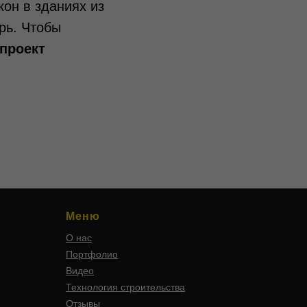
он в зданиях из
рь. Чтобы
проект
Меню
О нас
Портфолио
Видео
Технология строительства
Отзывы