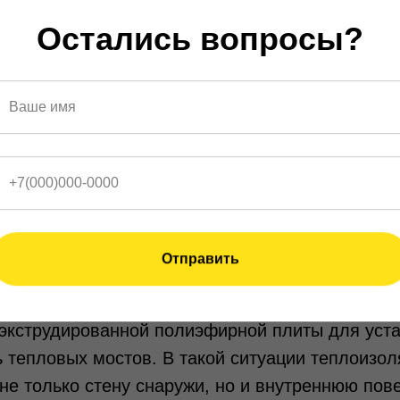
пловые мосты;
Остались вопросы?
епловые мосты.
ах термически слабые места могут иметь влия
одов на отопление. Традиционный способ устан
нтажной пены и пароизоляционной ленты не вс
аты в плане устранения мостиков холода. Они 
 где рама соприкасается со стеной. В этих мест
так как удерживается слабой теплоизоляцией. Т
бежать тепловых мостов вокруг окон, отделив и
Отправить
 слоя экструдированных плит из полиэстера.
экструдированной полиэфирной плиты для уста
 тепловых мостов. В такой ситуации теплоизо
не только стену снаружи, но и внутреннюю пове