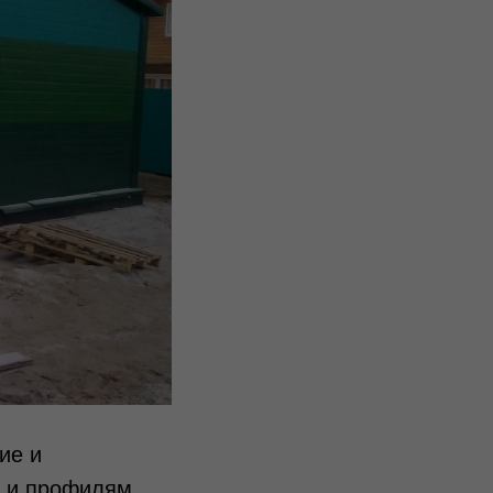
ие и
м и профилям.