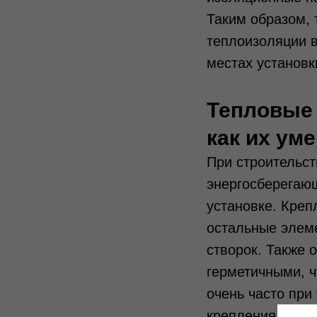
Таким образом,
теплоизоляции 
местах установк
Тепловые 
как их ум
При строительс
энергосберегающ
установке. Креп
остальные элем
створок. Также 
герметичными, ч
очень часто при
крепления, чем 