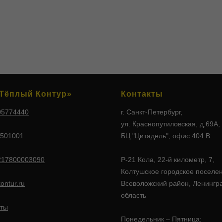
Тёплый Контур»
Контакты
05774440
г. Санкт-Петербург,
ул. Краснопутиловская, д.69А,
501001
БЦ "Цитадель", офис 404 В
217800003090
Р-21 Кола, 22-й километр, 7,
Колтушское городское поселе
ontur.ru
Всеволожский район, Ленингр
область
ты
Понедельник – Пятница: