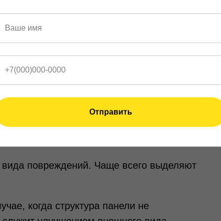
делите вероятную область с изъяном.
нужно сделать диагностику и определить
позволит принять верное решение: стоит
ич панели
или ее легче и выгоднее
исходя из цены на обслуживание и покупку
Отправить
 панелей
 вида повреждений. Чаще всего выделяют
учае, когда структура панели не