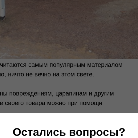
 считаются самым популярным материалом
о, ничто не вечно на этом свете.
ны повреждениям, царапинам и другим
е своего товара можно при помощи
 на звук. Вы просто постукиваете по
Остались вопросы?
дет слышен звонкий отзыв, отличающийся