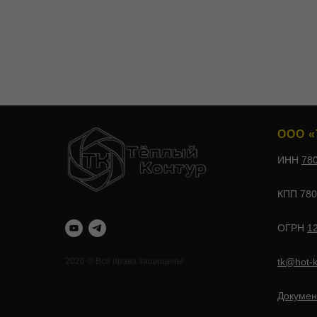
ООО «
ИНН
78
КПП 780
ОГРН
1
tk@hot-k
2026 © Все права защищены
Докумен