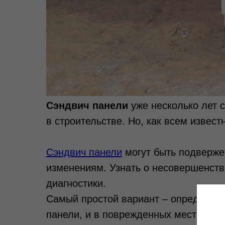
Сэндвич панели
уже несколько лет
в строительстве. Но, как всем известн
Сэндвич панели
могут быть подверже
изменениям. Узнать о несовершенств
диагностики.
Самый простой вариант – определение
панели, и в поврежденных местах бу