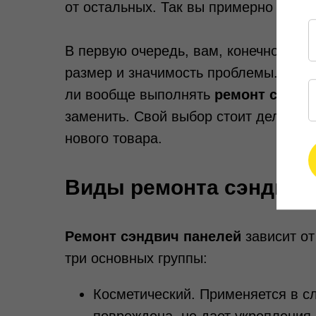
от остальных. Так вы примерно опре
В первую очередь, вам, конечно же, 
размер и значимость проблемы. Это 
ли вообще выполнять
ремонт сэндв
заменить. Свой выбор стоит делать, 
нового товара.
Виды ремонта сэндвич
Ремонт сэндвич панелей
зависит от
три основных группы:
Косметический. Применяется в сл