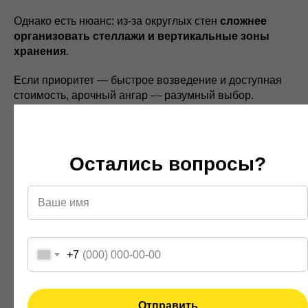
Однако есть нюанс: из-за округлых стен
сложнее
организовать стеллажи и вертикальные зоны
хранения
.
Если приоритет — быстрое возведение и доступная
стоимость, арочный ангар — разумный выбор.
Бескаркасные ангары
Остались вопросы?
Быстрое строительство без металлокаркаса:
оболочка формируется из гнутой оцинкованной стали
непосредственно на площадке.
Преимущества:
+7
минимальные сроки монтажа,
высокая прочность оболочки,
низкая стоимость квадратного метра.
Отправить