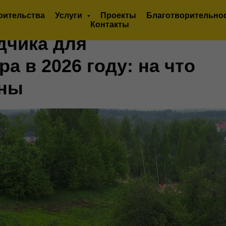
оительства
Услуги
Проекты
Благотворительно
Контакты
дчика для
а в 2026 году: на что
ены