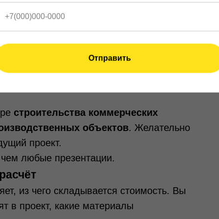
олговечность конструкции.
стными домами, есть риск получить
здание.
Отправить
мотреть реальные объекты. Важно не
ние, какие здания уже построены и как
ере
строительства коммерческих
роизводственных объектов
. Желательно
дущий проект.
 чем любые презентации.
расчёт
ет, из чего складывается стоимость. Вы
т в проект, какие материалы