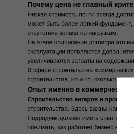
Почему цена не главный крит
Низкая стоимость почти всегда дости
может быть более лёгкий фундамент
отсутствие запаса по нагрузкам.
На этапе подписания договора это вы
эксплуатации появляются дополнител
увеличиваются затраты на содержани
В сфере строительства коммерческих 
строительства, но и то, сколько будет
Опыт именно в коммерческом 
Строительство ангаров и произво
строительства. Здесь важны нагрузки,
Подрядчик должен иметь опыт в
стро
понимать, как работает бизнес внутри