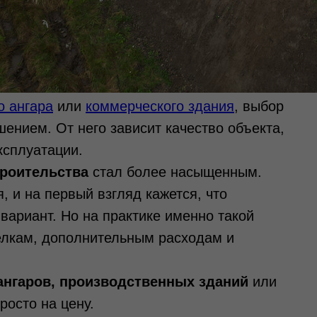
о ангара
или
коммерческого здания
, выбор
ением. От него зависит качество объекта,
ксплуатации.
троительства
стал более насыщенным.
 и на первый взгляд кажется, что
вариант. Но на практике именно такой
елкам, дополнительным расходам и
ангаров, производственных зданий
или
росто на цену.