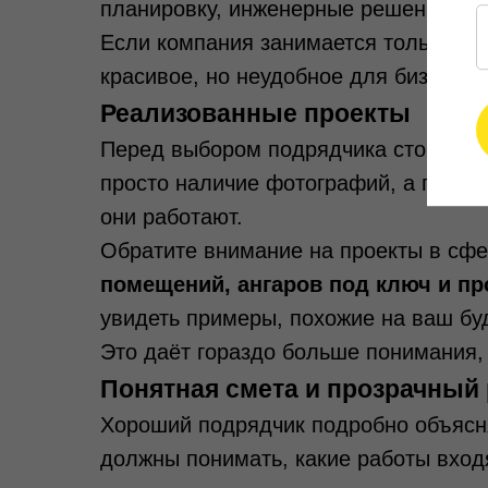
планировку, инженерные решения и д
Если компания занимается только ча
красивое, но неудобное для бизнеса 
Реализованные проекты
Перед выбором подрядчика стоит пос
просто наличие фотографий, а понима
они работают.
Обратите внимание на проекты в сф
помещений, ангаров под ключ и п
увидеть примеры, похожие на ваш бу
Это даёт гораздо больше понимания,
Понятная смета и прозрачный 
Хороший подрядчик подробно объясня
должны понимать, какие работы входя