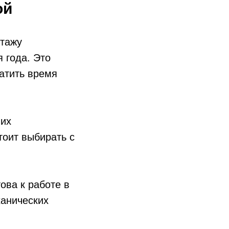
ой
нтажу
 года. Это
ратить время
 их
тоит выбирать с
ова к работе в
ханических