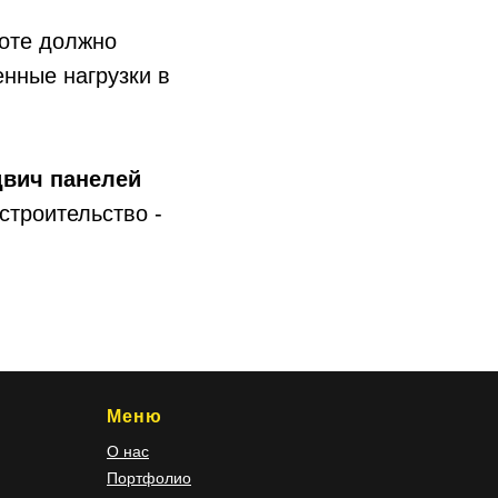
боте должно
нные нагрузки в
двич панелей
строительство -
Меню
О нас
Портфолио