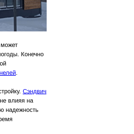
может
погоды. Конечно
рой
анелей
.
стройку.
Сэндвич
не влияя на
ою надежность
ремя