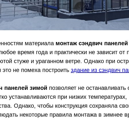
енностям материала
монтаж сэндвич панелей
любое время года и практически не зависит от 
лютой стуже и ураганном ветре. Однако при ост
 это не помеха построить
здание из сэндвич п
ч панелей зимой
позволяет не останавливать 
гко устанавливаются при низких температурах, 
ства. Однако, чтобы конструкция сохраняла св
людать некоторые правила монтажа в зимнее в