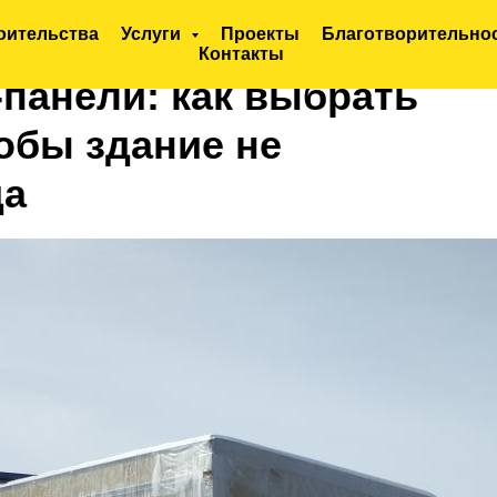
оительства
Услуги
Проекты
Благотворительно
Контакты
панели: как выбрать
обы здание не
да