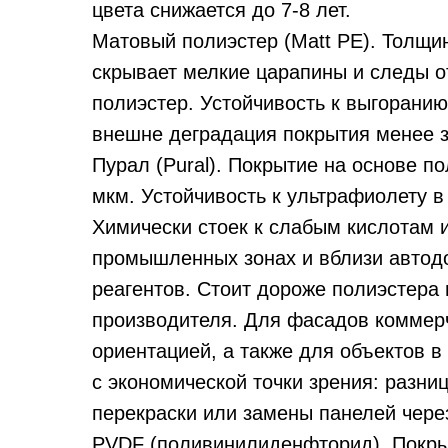
цвета снижается до 7-8 лет.
Матовый полиэстер (Matt PE). Толщи
скрывает мелкие царапины и следы о
полиэстер. Устойчивость к выгорани
внешне деградация покрытия менее з
Пурал (Pural). Покрытие на основе п
мкм. Устойчивость к ультрафиолету в 
Химически стоек к слабым кислотам 
промышленных зонах и вблизи автод
реагентов. Стоит дороже полиэстера 
производителя. Для фасадов коммерч
ориентацией, а также для объектов в
с экономической точки зрения: разни
перекраски или замены панелей через
PVDF (поливинилиденфторид). Покры