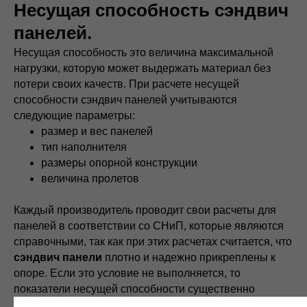
Несущая способность сэндвич
панелей.
Несущая способность это величина максимальной
нагрузки, которую может выдержать материал без
потери своих качеств. При расчете несущей
способности сэндвич панелей учитываются
следующие параметры:
размер и вес панелей
тип наполнителя
размеры опорной конструкции
величина пролетов
Каждый производитель проводит свои расчеты для
панелей в соответствии со СНиП, которые являются
справочными, так как при этих расчетах считается, что
сэндвич панели
плотно и надежно прикреплены к
опоре. Если это условие не выполняется, то
показатели несущей способности существенно
снижаются.