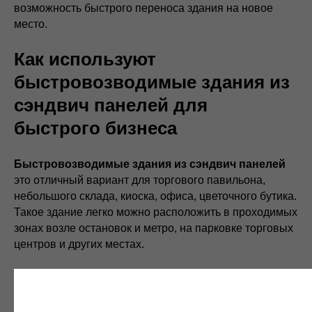
возможность быстрого переноса здания на новое
место.
Как используют
быстровозводимые здания из
сэндвич панелей для
быстрого бизнеса
Быстровозводимые здания из сэндвич панелей
это отличный вариант для торгового павильона,
небольшого склада, киоска, офиса, цветочного бутика.
Такое здание легко можно расположить в проходимых
зонах возле остановок и метро, на парковке торговых
центров и других местах.
Для строительства нет необходимости использовать
крупногабаритную строительную технику и поэтому во
время работ это не будет мешать движению.