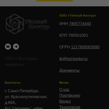
ООО «Тёплый Контур»
ИНН
7805774440
КПП 780501001
ОГРН
1217800003090
2026 © Все права
tk@hot-kontur.ru
защищены
Документы
Контакты
Меню
О нас
г. Санкт-Петербург,
Портфолио
ул. Краснопутиловская,
Видео
д.69А,
Технология
БЦ "Цитадель", офис