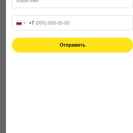
строительства и повысить гибкость в архитектурном
решении.
+7
3D-печать в строительстве:
перспективы и возможности
Отправить
3D-печать является одной из самых инновационных
технологий в строительстве. Она позволяет создавать
элементы здания прямо на месте строительства с
помощью 3D-принтеров. Такой подход открывает
новые перспективы в архитектурном дизайне и
позволяет реализовывать самые сложные и
нестандартные формы зданий.
Роботизированные технологии:
точность и эффективность