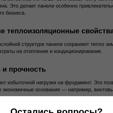
она. Это делает панели особенно привлекател
го бизнеса.
ые теплоизоляционные свойств
слойной структуре панели сохраняют тепло зи
атраты на отопление и кондиционирование.
ь и прочность
ют избыточной нагрузки на фундамент. Это поз
е экономичные основания — например, винтовы
ь дизайна
Остались вопросы?