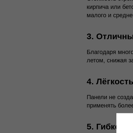
кирпича или бет
малого и средне
3. Отличн
Благодаря много
летом, снижая з
4. Лёгкост
Панели не созда
применять боле
5. Гибкост