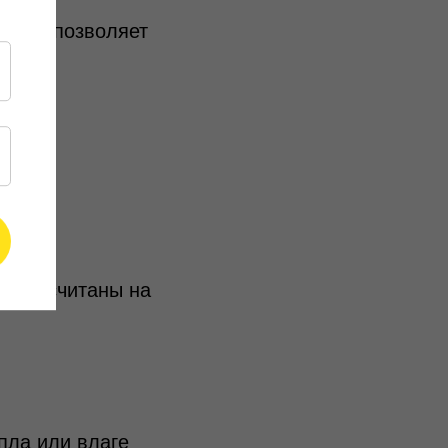
. Это позволяет
 не
м рассчитаны на
пла или влаге