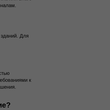
оналам.
 зданий. Для
стью
ребованиями к
ешения.
ие?