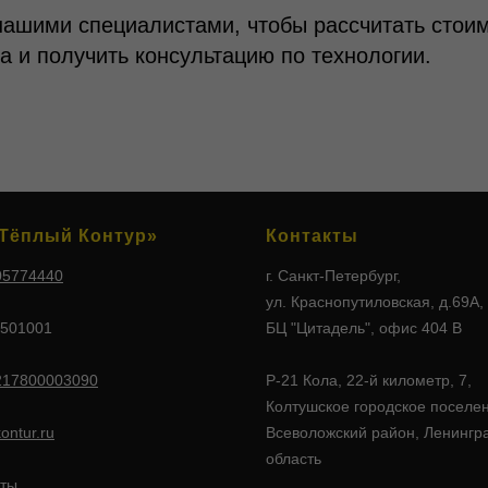
нашими специалистами, чтобы рассчитать стои
а и получить консультацию по технологии.
Тёплый Контур»
Контакты
05774440
г. Санкт-Петербург,
ул. Краснопутиловская, д.69А,
501001
БЦ "Цитадель", офис 404 В
217800003090
Р-21 Кола, 22-й километр, 7,
Колтушское городское поселе
ontur.ru
Всеволожский район, Ленингр
область
ты