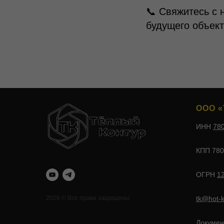
📞 Свяжитесь с 
будущего объект
ООО «
ИНН
78
КПП 780
ОГРН
1
tk@hot-k
2026 © Все права защищены
Докумен