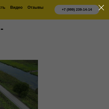
сть
Видео
Отзывы
+7 (999) 239-14-14
-