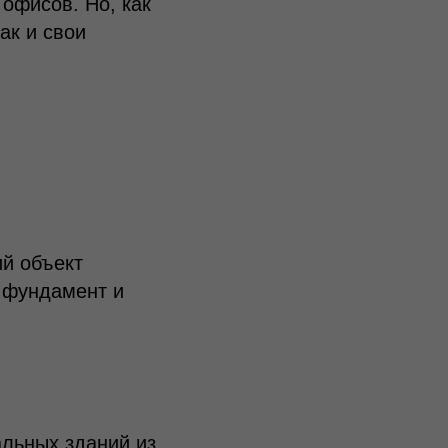
офисов. Но, как
ак и свои
й объект
 фундамент и
альных зданий из