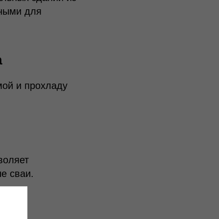
ьными для
а
мой и прохладу
воляет
е сваи.