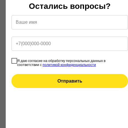
Остались вопросы?
фамилия, имя, отчество
электронный адрес
номера телефонов
Правовые основания
уставные (учредительные) документы
Оператора
Я даю согласие на обработку персональных данных в
соответствии с
политикой конфиденциальности
Виды обработки персональных данных
Отправить
Сбор, запись, систематизация, накопление,
хранение, уничтожение и обезличивание
персональных данных
Отправка информационных писем на адрес
электронной почты
Аналитика с помощью сервиса Яндекс.Метрика